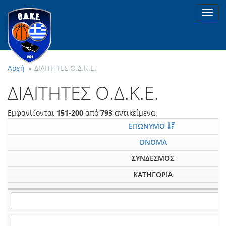
Toggl
navig
Αρχή
ΔΙΑΙΤΗΤΕΣ Ο.Δ.Κ.Ε.
ΔΙΑΙΤΗΤΕΣ Ο.Δ.Κ.Ε.
Εμφανίζονται
151-200
από
793
αντικείμενα.
ΕΠΩΝΥΜΟ
ΟΝΟΜΑ
ΣΥΝΔΕΣΜΟΣ
ΚΑΤΗΓΟΡΙΑ