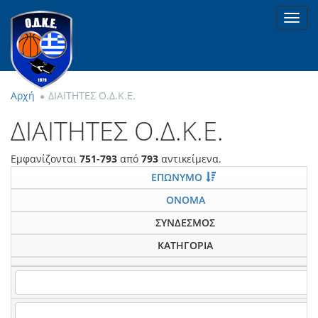
Toggl
navig
Αρχή
ΔΙΑΙΤΗΤΕΣ Ο.Δ.Κ.Ε.
ΔΙΑΙΤΗΤΕΣ Ο.Δ.Κ.Ε.
Εμφανίζονται
751-793
από
793
αντικείμενα.
ΕΠΩΝΥΜΟ
ΟΝΟΜΑ
ΣΥΝΔΕΣΜΟΣ
ΚΑΤΗΓΟΡΙΑ