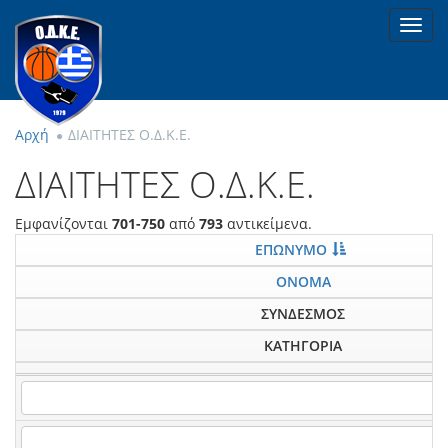
Toggl
navig
Αρχή
ΔΙΑΙΤΗΤΕΣ Ο.Δ.Κ.Ε.
ΔΙΑΙΤΗΤΕΣ Ο.Δ.Κ.Ε.
Εμφανίζονται
701-750
από
793
αντικείμενα.
ΕΠΩΝΥΜΟ
ΟΝΟΜΑ
ΣΥΝΔΕΣΜΟΣ
ΚΑΤΗΓΟΡΙΑ