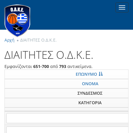
Toggl
navig
Αρχή
ΔΙΑΙΤΗΤΕΣ Ο.Δ.Κ.Ε.
ΔΙΑΙΤΗΤΕΣ Ο.Δ.Κ.Ε.
Εμφανίζονται
651-700
από
793
αντικείμενα.
ΕΠΩΝΥΜΟ
ΟΝΟΜΑ
ΣΥΝΔΕΣΜΟΣ
ΚΑΤΗΓΟΡΙΑ