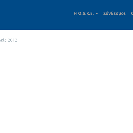
Η Ο.Δ.Κ.Ε.
Σύνδεσμοι
λκίς 2012