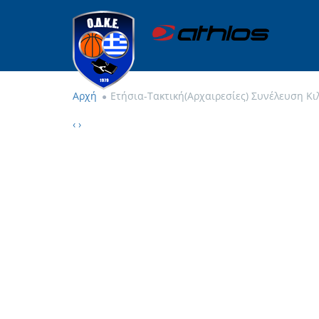
Αρχή
Ετήσια-Τακτική(Αρχαιρεσίες) Συνέλευση Κι
‹
›