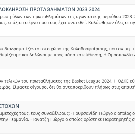
ΛΟΚΛΗΡΩΣΗ ΠΡΩΤΑΘΛΗΜΑΤΩΝ 2023-2024
ρωση όλων των πρωταθλημάτων της αγωνιστικής περιόδου 2023-20
ρας, επάξια το έργο που τους έχει ανατεθεί. Καλύφθηκαν όλες οι 
υ διαδραματίζονται στο χώρο της Καλαθοσφαίρισης, που αν μη τ
νθυμίζουμε και Δηλώνουμε προς πάσα κατεύθυνση, Η Ομοσπονδία
ν τελικών του πρωταθλήματος της Basket League 2024, Η ΟΔΚΕ εύχ
ειράς. Είμαστε σίγουροι ότι θα ανταποκριθούν πλήρως στις απαι
ΜΕΤΟΧΩΝ
υμμετοχές τους, τους συναδέλφους: -Πουρσανίδη Γιώργο ο οποίος 
την Γερμανία. -Τανατζη Γιώργο ο οποίος ορίστηκε Παρατηρητής σ