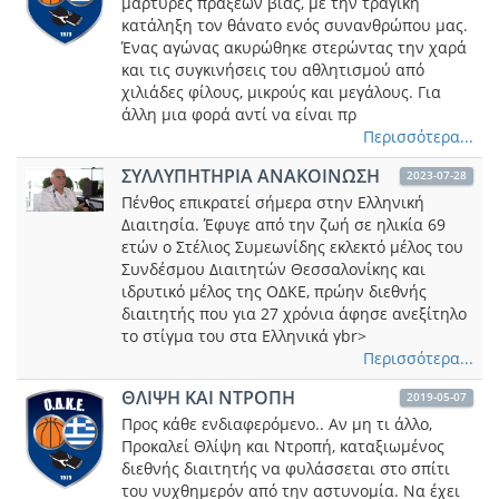
μάρτυρες πράξεων βίας, με την τραγική
κατάληξη τον θάνατο ενός συνανθρώπου μας.
Ένας αγώνας ακυρώθηκε στερώντας την χαρά
και τις συγκινήσεις του αθλητισμού από
χιλιάδες φίλους, μικρούς και μεγάλους. Για
άλλη μια φορά αντί να είναι πρ
Περισσότερα...
ΣΥΛΛΥΠΗΤΗΡΙΑ ΑΝΑΚΟΙΝΩΣΗ
2023-07-28
Πένθος επικρατεί σήμερα στην Ελληνική
Διαιτησία. Έφυγε από την ζωή σε ηλικία 69
ετών ο Στέλιος Συμεωνίδης εκλεκτό μέλος του
Συνδέσμου Διαιτητών Θεσσαλονίκης και
ιδρυτικό μέλος της ΟΔΚΕ, πρώην διεθνής
διαιτητής που για 27 χρόνια άφησε ανεξίτηλο
το στίγμα του στα Ελληνικά γbr>
Περισσότερα...
ΘΛΙΨΗ ΚΑΙ ΝΤΡΟΠΗ
2019-05-07
Προς κάθε ενδιαφερόμενο.. Αν μη τι άλλο,
Προκαλεί Θλίψη και Ντροπή, καταξιωμένος
διεθνής διαιτητής να φυλάσσεται στο σπίτι
του νυχθημερόν από την αστυνομία. Να έχει