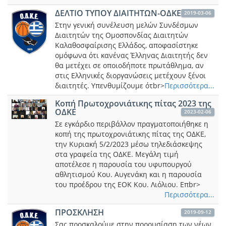
ΔΕΛΤΙΟ ΤΥΠΟΥ ΔΙΑΙΤΗΤΩΝ-ΟΔΚΕ
2019-03-06
Στην γενική συνέλευση μελών Συνδέσμων
Διαιτητών της Ομοσπονδίας Διαιτητών
Καλαθοσφαίρισης Ελλάδος, αποφασίστηκε
ομόφωνα ότι κανένας Έλληνας Διαιτητής δεν
θα μετέχει σε οποιοδήποτε πρωτάθλημα, αν
στις Ελληνικές διοργανώσεις μετέχουν ξένοι
διαιτητές. Υπενθυμίζουμε ότbr>
Περισσότερα...
Κοπή Πρωτοχρονιάτικης πίτας 2023 της
ΟΔΚΕ
2023-02-06
Σε εγκάρδιο περιβάλλον πραγματοποιήθηκε η
κοπή της πρωτοχρονιάτικης πίτας της ΟΔΚΕ,
την Κυριακή 5/2/2023 μέσω τηλεδιάσκεψης
στα γραφεία της ΟΔΚΕ. Μεγάλη τιμή
αποτέλεσε η παρουσία του υφυπουργού
αθλητισμού Κου. Αυγενάκη και η παρουσία
του προέδρου της ΕΟΚ Κου. Λιόλιου. Επbr>
Περισσότερα...
ΠΡΟΣΚΛΗΣΗ
2019-09-12
Σας προσκαλούμε στην πορουσίαση των νέων