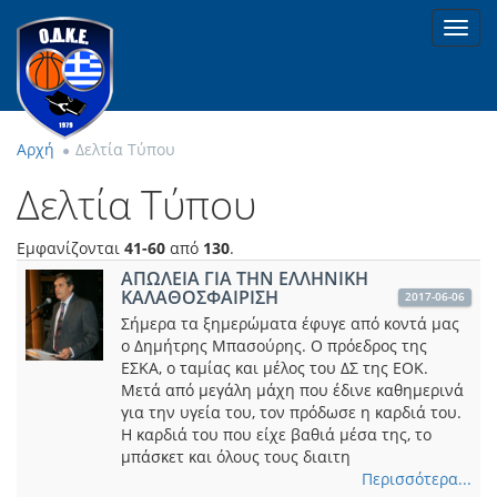
Toggl
navig
Αρχή
Δελτία Τύπου
Δελτία Τύπου
Εμφανίζονται
41-60
από
130
.
ΑΠΩΛΕΙΑ ΓΙΑ ΤΗΝ ΕΛΛΗΝΙΚΗ
ΚΑΛΑΘΟΣΦΑΙΡΙΣΗ
2017-06-06
Σήμερα τα ξημερώματα έφυγε από κοντά μας
ο Δημήτρης Μπασούρης. Ο πρόεδρος της
ΕΣΚΑ, o ταμίας και μέλος του ΔΣ της ΕΟΚ.
Μετά από μεγάλη μάχη που έδινε καθημερινά
για την υγεία του, τον πρόδωσε η καρδιά του.
Η καρδιά του που είχε βαθιά μέσα της, το
μπάσκετ και όλους τους διαιτη
Περισσότερα...