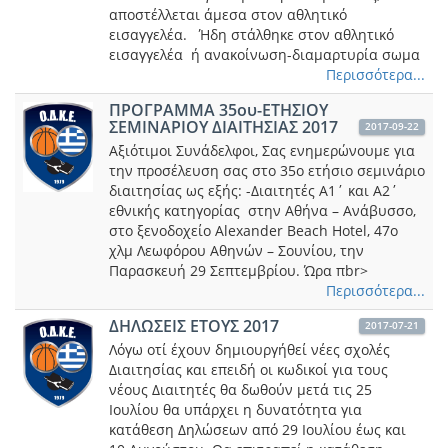
αποστέλλεται άμεσα στον αθλητικό
εισαγγελέα. Ήδη στάλθηκε στον αθλητικό
εισαγγελέα ή ανακοίνωση-διαμαρτυρία σωμα
Περισσότερα...
ΠΡΟΓΡΑΜΜΑ 35ου-ΕΤΗΣΙΟΥ
ΣΕΜΙΝΑΡΙΟΥ ΔΙΑΙΤΗΣΙΑΣ 2017
2017-09-22
Αξιότιμοι Συνάδελφοι, Σας ενημερώνουμε για
την προσέλευση σας στο 35ο ετήσιο σεμινάριο
διαιτησίας ως εξής: -Διαιτητές Α1΄ και Α2΄
εθνικής κατηγορίας στην Αθήνα – Ανάβυσσο,
στο ξενοδοχείο Αlexander Beach Hotel, 47ο
χλμ Λεωφόρου Αθηνών – Σουνίου, την
Παρασκευή 29 Σεπτεμβρίου. Ώρα πbr>
Περισσότερα...
ΔΗΛΩΣΕΙΣ ΕΤΟΥΣ 2017
2017-07-21
Λόγω οτί έχουν δημιουργήθεί νέες σχολές
Διαιτησίας και επειδή οι κωδικοί για τους
νέους Διαιτητές θα δωθούν μετά τις 25
Ιουλίου θα υπάρχει η δυνατότητα για
κατάθεση Δηλώσεων από 29 Ιουλίου έως και