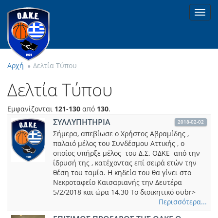
Toggl
navig
Αρχή
Δελτία Τύπου
Δελτία Τύπου
Εμφανίζονται
121-130
από
130
.
ΣΥΛΛΥΠΗΤΗΡΙΑ
2018-02-02
Σήμερα, απεβίωσε ο Χρήστος Αβραμίδης ,
παλαιό μέλος του Συνδέσμου Αττικής , ο
οποίος υπήρξε μέλος του Δ.Σ. ΟΔΚΕ από την
ίδρυσή της , κατέχοντας επί σειρά ετών την
θέση του ταμία. Η κηδεία του θα γίνει στο
Νεκροταφείο Καισαριανής την Δευτέρα
5/2/2018 και ώρα 14.30 Το διοικητικό συbr>
Περισσότερα...